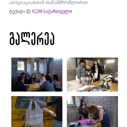
ასოციაციასთან თანამშრომლობით.
ტექსტი ⓒ
ICOM საქართველო
გალერეა