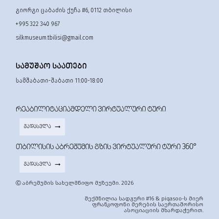
გიორგი ცაბაძის ქუჩა #6, 0112 თბილისი
+995 322 340 967
silkmuseum.tbilisi@gmail.com
ᲡᲐᲛᲣᲨᲐᲝ ᲡᲐᲐᲗᲔᲑᲘ
სამშაბათი-შაბათი 11:00-18:00
ᲠᲔᲐᲑᲘᲚᲘᲢᲐᲪᲘᲐᲛᲓᲔᲚᲘ ᲕᲘᲠᲢᲣᲐᲚᲣᲠᲘ ᲢᲣᲠᲘ
ᲒᲐᲓᲐᲡᲕᲚᲐ
ᲗᲑᲘᲚᲘᲡᲘᲡ ᲐᲑᲠᲔᲨᲣᲛᲘᲡ ᲒᲖᲘᲡ ᲕᲘᲠᲢᲣᲐᲚᲣᲠᲘ ᲢᲣᲠᲘ 360°
ᲒᲐᲓᲐᲡᲕᲚᲐ
Ⓒ აბრეშუმის სახელმწიფო მუზეუმი. 2026
შექმნილია სადგური #16 & piqasoo-ს მიერ
ფრანკოფონი მერების საერთაშორისო
ასოციაციის მხარდაჭერით.