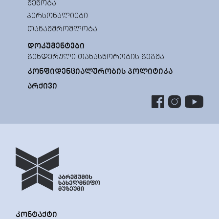
ᲨᲔᲜᲝᲑᲐ
ᲞᲔᲠᲡᲝᲜᲐᲚᲘᲔᲑᲘ
ᲗᲐᲜᲐᲛᲨᲠᲝᲛᲚᲝᲑᲐ
ᲓᲝᲙᲣᲛᲔᲜᲢᲔᲑᲘ
ᲒᲔᲜᲓᲔᲠᲣᲚᲘ ᲗᲐᲜᲐᲡᲬᲝᲠᲝᲑᲘᲡ ᲒᲔᲒᲛᲐ
ᲙᲝᲜᲤᲘᲓᲔᲜᲪᲘᲐᲚᲣᲠᲝᲑᲘᲡ ᲞᲝᲚᲘᲢᲘᲙᲐ
ᲐᲠᲥᲘᲕᲘ
ᲙᲝᲜᲢᲐᲥᲢᲘ