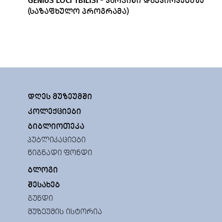
GENIUS LOCI TBILISI - ᲕᲐᲠᲯᲘᲨᲘ ᲓᲐᲙᲕᲘᲠᲕᲔᲑᲐᲖᲔ
(ᲡᲐᲖᲐᲤᲮᲣᲚᲝ ᲞᲠᲝᲒᲠᲐᲛᲐ)
ᲓᲦᲔᲡ ᲛᲣᲖᲔᲣᲛᲨᲘ
ᲙᲝᲚᲔᲥᲪᲘᲔᲑᲘ
ᲑᲘᲑᲚᲘᲝᲗᲔᲙᲐ
ᲞᲣᲑᲚᲘᲙᲐᲪᲘᲔᲑᲘ
ᲬᲘᲒᲜᲐᲓᲘ ᲤᲝᲜᲓᲘ
ᲑᲚᲝᲒᲘ
ᲨᲔᲡᲐᲮᲔᲑ
ᲒᲣᲜᲓᲘ
ᲛᲣᲖᲔᲣᲛᲘᲡ ᲘᲡᲢᲝᲠᲘᲐ