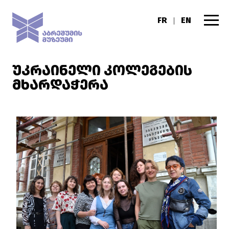
FR
EN
|
ᲣᲙᲠᲐᲘᲜᲔᲚᲘ ᲙᲝᲚᲔᲒᲔᲑᲘᲡ
ᲛᲮᲐᲠᲓᲐᲭᲔᲠᲐ