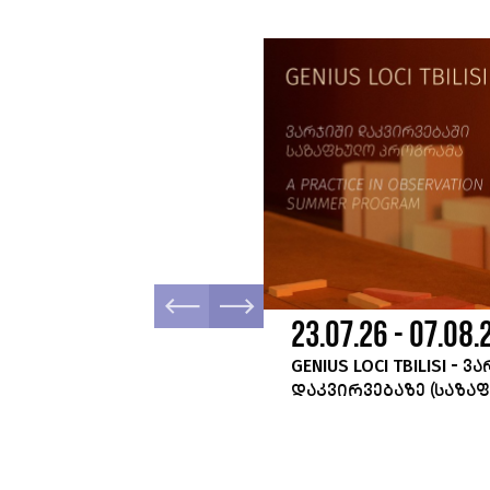
.26
23.07.26 - 07.08.
დეტალურად
GENIUS LOCI TBILISI - Ვ
ᲓᲐᲙᲕᲘᲠᲕᲔᲑᲐᲖᲔ (ᲡᲐᲖᲐ