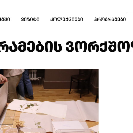
ᲣᲛᲨᲘ
ᲕᲘᲖᲘᲢᲘ
ᲙᲝᲚᲔᲥᲪᲘᲔᲑᲘ
ᲞᲠᲝᲒᲠᲐᲛᲔᲑᲘ
ᲡᲐᲒᲐᲜᲛᲐᲜᲐᲗᲚᲔ
ᲞᲠᲝᲒᲠᲐᲛᲔᲑᲘ
ᲐᲛᲔᲑᲘᲡ ᲕᲝᲠᲥᲨᲝ
ᲡᲢᲐᲟᲘᲠᲔᲑᲐ
ᲠᲔᲖᲘᲓᲔᲜᲪᲘᲐ