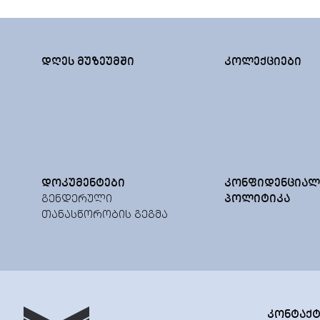
ᲓᲦᲔᲡ ᲛᲣᲖᲔᲣᲛᲨᲘ
ᲙᲝᲚᲔᲥᲪᲘᲔᲑᲘ
ᲓᲝᲙᲣᲛᲔᲜᲢᲔᲑᲘ
ᲙᲝᲜᲤᲘᲓᲔᲜᲪᲘᲐᲚ
ᲒᲔᲜᲓᲔᲠᲣᲚᲘ
ᲞᲝᲚᲘᲢᲘᲙᲐ
ᲗᲐᲜᲐᲡᲬᲝᲠᲝᲑᲘᲡ ᲒᲔᲒᲛᲐ
ᲙᲝᲜᲢᲐᲥ