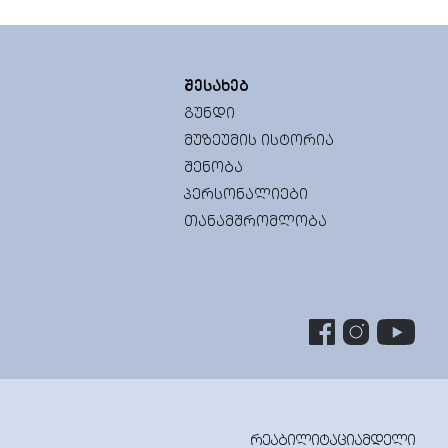
ᲨᲔᲡᲐᲮᲔᲑ
ᲒᲣᲜᲓᲘ
ᲛᲣᲖᲔᲣᲛᲘᲡ ᲘᲡᲢᲝᲠᲘᲐ
ᲨᲔᲜᲝᲑᲐ
ᲞᲔᲠᲡᲝᲜᲐᲚᲘᲔᲑᲘ
ᲗᲐᲜᲐᲛᲨᲠᲝᲛᲚᲝᲑᲐ
ᲠᲔᲐᲑᲘᲚᲘᲢᲐᲪᲘᲐᲛᲓᲔᲚᲘ