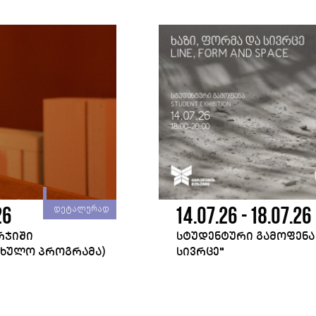
26
14.07.26 - 18.07.26
დეტალურად
ᲐᲠᲯᲘᲨᲘ
ᲡᲢᲣᲓᲔᲜᲢᲣᲠᲘ ᲒᲐᲛᲝᲤᲔᲜᲐ 
ᲤᲮᲣᲚᲝ ᲞᲠᲝᲒᲠᲐᲛᲐ)
ᲡᲘᲕᲠᲪᲔ"