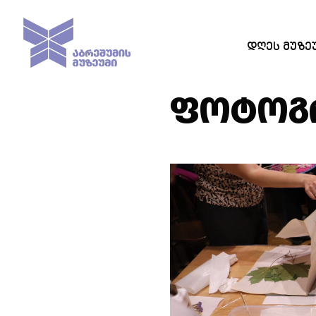
ᲓᲦᲔᲡ ᲛᲣᲖᲔ
ᲤᲝᲢᲝᲒᲠ