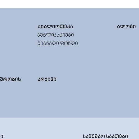
ᲑᲘᲑᲚᲘᲝᲗᲔᲙᲐ
ᲑᲚᲝᲒᲘ
ᲞᲣᲑᲚᲘᲙᲐᲪᲘᲔᲑᲘ
ᲬᲘᲒᲜᲐᲓᲘ ᲤᲝᲜᲓᲘ
ᲣᲠᲝᲑᲘᲡ
ᲐᲠᲥᲘᲕᲘ
ᲢᲘ
ᲡᲐᲛᲣᲨᲐᲝ ᲡᲐᲐᲗᲔᲑᲘ