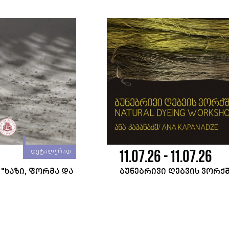
11.07.26 - 11.07.26
დეტალურად
"ᲮᲐᲖᲘ, ᲤᲝᲠᲛᲐ ᲓᲐ
ᲑᲣᲜᲔᲑᲠᲘᲕᲘ ᲦᲔᲑᲕᲘᲡ ᲕᲝᲠᲥ