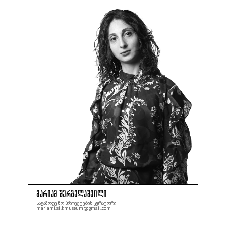
მარიამ შერგელაშვილი
საგამოფენო პროექტების კურატორი
mariami.silkmuseum@gmail.com