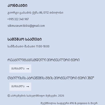
ᲙᲝᲜᲢᲐᲥᲢᲘ
გიორგი ცაბაძის ქუჩა #6, 0112 თბილისი
+995 322 340 967
silkmuseum.tbilisi@gmail.com
ᲡᲐᲛᲣᲨᲐᲝ ᲡᲐᲐᲗᲔᲑᲘ
სამშაბათი-შაბათი 11:00-18:00
ᲠᲔᲐᲑᲘᲚᲘᲢᲐᲪᲘᲐᲛᲓᲔᲚᲘ ᲕᲘᲠᲢᲣᲐᲚᲣᲠᲘ ᲢᲣᲠᲘ
ᲒᲐᲓᲐᲡᲕᲚᲐ
ᲗᲑᲘᲚᲘᲡᲘᲡ ᲐᲑᲠᲔᲨᲣᲛᲘᲡ ᲒᲖᲘᲡ ᲕᲘᲠᲢᲣᲐᲚᲣᲠᲘ ᲢᲣᲠᲘ 360°
ᲒᲐᲓᲐᲡᲕᲚᲐ
Ⓒ აბრეშუმის სახელმწიფო მუზეუმი. 2026
შექმნილია სადგური #16 & piqasoo-ს მიერ