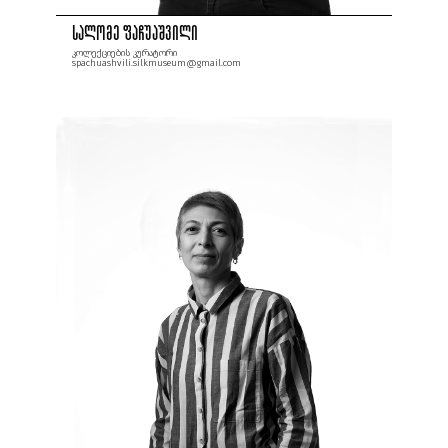
სალომე ფაჩუაშვილი
კოლექციების კურატორი
spachuashvili.silkmuseum@gmail.com