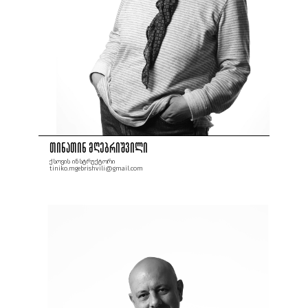
თინათინ მღებრიშვილი
ქსოვის ინსტრუქტორი
tiniko.mgebrishvili@gmail.com