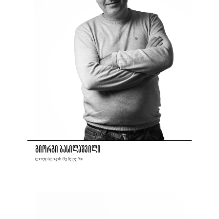
გიორგი ბასილაშვილი
ლოჯისტიკის მენეჯერი