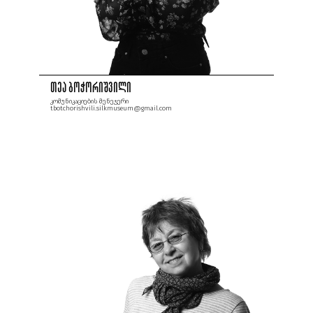
თეა ბოჭორიშვილი
კომუნიკაციების მენეჯერი
tbotchorishvili.silkmuseum@gmail.com