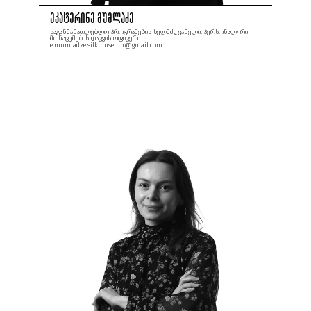
ეკატერინე მუმლაძე
საგანმანათლებლო პროგრამების ხელმძღვანელი, პერსონალური
მონაცემების დაცვის ოფიცერი
e.mumladze.silkmuseum@gmail.com