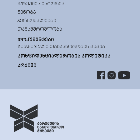
ᲛᲣᲖᲔᲣᲛᲘᲡ ᲘᲡᲢᲝᲠᲘᲐ
ᲨᲔᲜᲝᲑᲐ
ᲞᲔᲠᲡᲝᲜᲐᲚᲘᲔᲑᲘ
ᲗᲐᲜᲐᲛᲨᲠᲝᲛᲚᲝᲑᲐ
ᲓᲝᲙᲣᲛᲔᲜᲢᲔᲑᲘ
ᲒᲔᲜᲓᲔᲠᲣᲚᲘ ᲗᲐᲜᲐᲡᲬᲝᲠᲝᲑᲘᲡ ᲒᲔᲒᲛᲐ
ᲙᲝᲜᲤᲘᲓᲔᲜᲪᲘᲐᲚᲣᲠᲝᲑᲘᲡ ᲞᲝᲚᲘᲢᲘᲙᲐ
ᲐᲠᲥᲘᲕᲘ