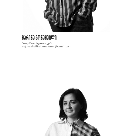
მარინა გონაშვილი
მთავარი ბიბლიოთეკარი
mgonashvili.silkmuseum@gmail.com