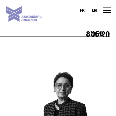
FR
EN
|
ᲒᲣᲜᲓᲘ