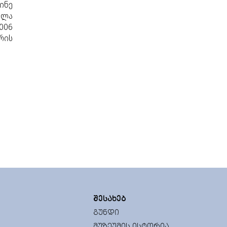
ინე
ოლა
006
რის
ᲨᲔᲡᲐᲮᲔᲑ
ᲒᲣᲜᲓᲘ
ᲛᲣᲖᲔᲣᲛᲘᲡ ᲘᲡᲢᲝᲠᲘᲐ