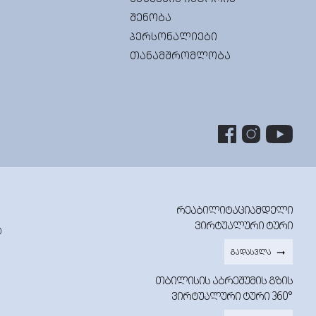
ᲨᲔᲜᲝᲑᲐ
ᲞᲔᲠᲡᲝᲜᲐᲚᲘᲔᲑᲘ
ᲗᲐᲜᲐᲛᲨᲠᲝᲛᲚᲝᲑᲐ
ᲠᲔᲐᲑᲘᲚᲘᲢᲐᲪᲘᲐᲛᲓᲔᲚᲘ
ᲕᲘᲠᲢᲣᲐᲚᲣᲠᲘ ᲢᲣᲠᲘ
0
ᲒᲐᲓᲐᲡᲕᲚᲐ
ᲗᲑᲘᲚᲘᲡᲘᲡ ᲐᲑᲠᲔᲨᲣᲛᲘᲡ ᲒᲖᲘᲡ
ᲕᲘᲠᲢᲣᲐᲚᲣᲠᲘ ᲢᲣᲠᲘ 360°