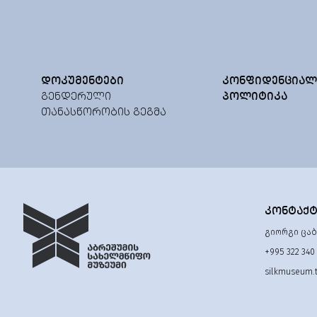
ᲓᲝᲙᲣᲛᲔᲜᲢᲔᲑᲘ
ᲙᲝᲜᲤᲘᲓᲔᲜᲪᲘᲐᲚ
ᲒᲔᲜᲓᲔᲠᲣᲚᲘ
ᲞᲝᲚᲘᲢᲘᲙᲐ
ᲗᲐᲜᲐᲡᲬᲝᲠᲝᲑᲘᲡ ᲒᲔᲒᲛᲐ
ᲙᲝᲜᲢᲐᲥ
გიორგი ცაბა
+995 322 340
silkmuseum.