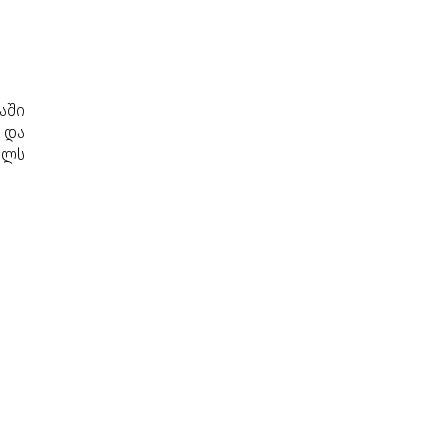
აში
 და
ელს