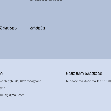
ᲣᲠᲝᲑᲘᲡ
ᲐᲠᲥᲘᲕᲘ
ᲢᲘ
ᲡᲐᲛᲣᲨᲐᲝ ᲡᲐᲐᲗᲔᲑᲘ
ძის ქუჩა #6, 0112 თბილისი
სამშაბათი-შაბათი 11:00-18:0
 967
tbilisi@gmail.com