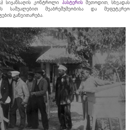
ის) სიჯანსაღის კონტროლი
პასტერის
მეთოდით, სხვადას
ბის საშუალებით მეაბრეშუმეობისა და მეფუტკრეო
გების განვითარება.