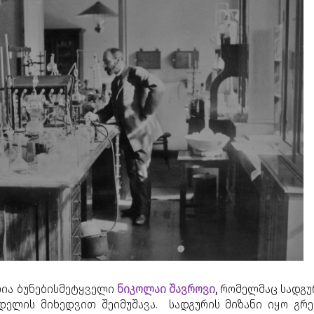
ია ბუნებისმეტყველი
ნიკოლაი შავროვი
,
რომელმაც სადგუ
ელის მიხედვით შეიმუშავა. სადგურის მიზანი იყო გრე