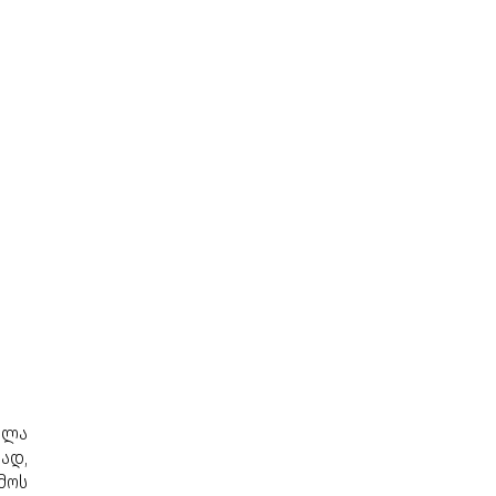
ალა
ად,
მოს