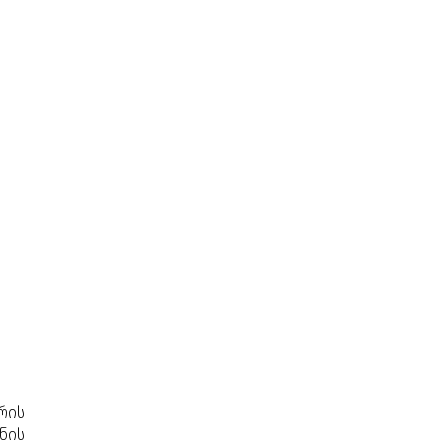
რის
ნის