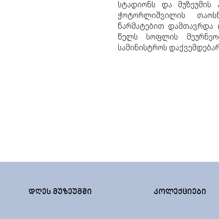
სტადიონს და მუზეუმის 
ჭოტორლიშვილის თაოს
წარმატებით დამთავრდა დ
წელს სოფლის მეურნეობ
სამინისტროს დაქვემდებარ
ᲓᲦᲔᲡ ᲛᲣᲖᲔᲣᲛᲨᲘ
ᲙᲝᲚᲔᲥᲪᲘᲔᲑᲘ