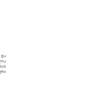
 და
ლია
სის
ური