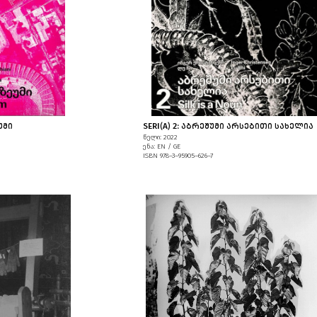
ᲣᲛᲘ
SERI(A) 2: ᲐᲑᲠᲔᲨᲣᲛᲘ ᲐᲠᲡᲔᲑᲘᲗᲘ ᲡᲐᲮᲔᲚᲘᲐ
წელი: 2022
ენა: EN / GE
ISBN 978–3–95905–626–7