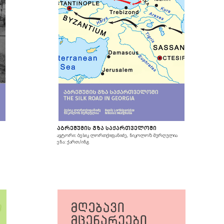
ᲐᲑᲠᲔᲨᲣᲛᲘᲡ ᲒᲖᲐ ᲡᲐᲥᲐᲠᲗᲕᲔᲚᲝᲨᲘ
Ა
ავტორი: ბესიკ ლორთქიფანიძე, ნიკოლოზ მურღულია
ენა: ქართ/ინგ