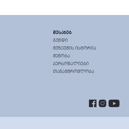
ᲨᲔᲡᲐᲮᲔᲑ
ᲒᲣᲜᲓᲘ
ᲛᲣᲖᲔᲣᲛᲘᲡ ᲘᲡᲢᲝᲠᲘᲐ
ᲨᲔᲜᲝᲑᲐ
ᲞᲔᲠᲡᲝᲜᲐᲚᲘᲔᲑᲘ
ᲗᲐᲜᲐᲛᲨᲠᲝᲛᲚᲝᲑᲐ