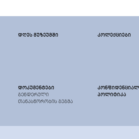
ᲓᲦᲔᲡ ᲛᲣᲖᲔᲣᲛᲨᲘ
ᲙᲝᲚᲔᲥᲪᲘᲔᲑᲘ
ᲓᲝᲙᲣᲛᲔᲜᲢᲔᲑᲘ
ᲙᲝᲜᲤᲘᲓᲔᲜᲪᲘᲐᲚ
ᲒᲔᲜᲓᲔᲠᲣᲚᲘ
ᲞᲝᲚᲘᲢᲘᲙᲐ
ᲗᲐᲜᲐᲡᲬᲝᲠᲝᲑᲘᲡ ᲒᲔᲒᲛᲐ