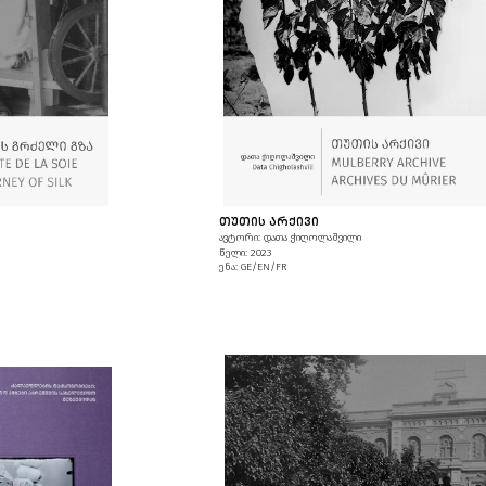
ᲗᲣᲗᲘᲡ ᲐᲠᲥᲘᲕᲘ
ავტორი: დათა ჭიღოლაშვილი
წელი: 2023
ენა: GE/EN/FR