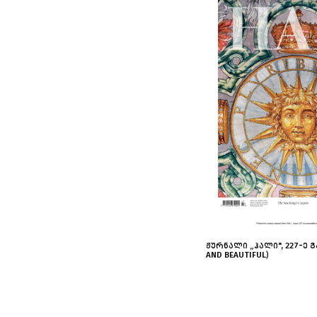
ᲟᲣᲠᲜᲐᲚᲘ „ᲰᲐᲚᲘ", 227-Ე Გ
AND BEAUTIFUL)