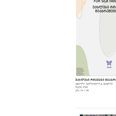
ᲣᲐᲮᲚᲔᲡᲘ ᲠᲩᲔᲕᲔᲑᲘ ᲛᲔᲐᲑᲠ
ავტორი: სკარლატოს გ. დედოსი
წელი: 2026
ენა: En / Ge