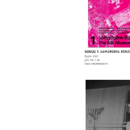
SERI(A) 1: ᲐᲑᲠᲔᲨᲣᲛᲘᲡ ᲛᲣᲖᲔ
წელი: 2021
ენა: EN / GE
ISBN 9783959056175