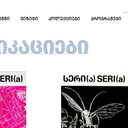
ᲣᲛᲨᲘ
ᲕᲘᲖᲘᲢᲘ
ᲙᲝᲚᲔᲥᲪᲘᲔᲑᲘ
ᲞᲠᲝᲒᲠᲐᲛᲔᲑᲘ
ᲡᲐᲒᲐᲜᲛᲐᲜᲐᲗᲚᲔ
ᲞᲠᲝᲒᲠᲐᲛᲔᲑᲘ
ᲘᲙᲐᲪᲘᲔᲑᲘ
ᲡᲢᲐᲟᲘᲠᲔᲑᲐ
ᲠᲔᲖᲘᲓᲔᲜᲪᲘᲐ