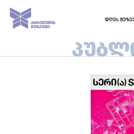
ᲓᲦᲔᲡ ᲛᲣᲖᲔ
ᲞᲣᲑᲚ