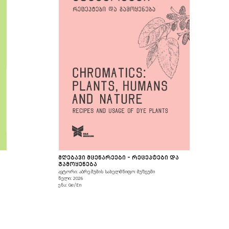
ᲛᲦᲔᲑᲐᲕᲘ ᲛᲪᲔᲜᲐᲠᲔᲔᲑᲘ - ᲠᲔᲪᲔᲞᲢᲔᲑᲘ ᲓᲐ
ᲒᲐᲛᲝᲧᲔᲜᲔᲑᲐ
ავტორი: აბრეშუმის სახელმწიფო მუზეუმი
წელი: 2026
ენა: Ge/En