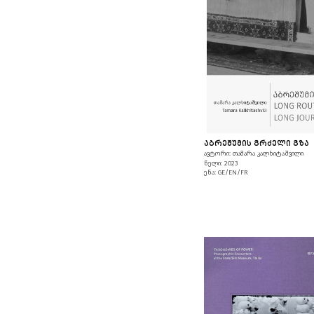
ᲐᲑᲠᲔᲨᲣᲛᲘᲡ ᲒᲠᲫᲔᲚᲘ ᲒᲖᲐ
ავტორი: თამარა კალხიტაშვილი
წელი: 2023
ენა: GE/EN/FR