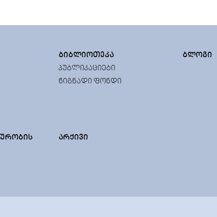
ᲑᲘᲑᲚᲘᲝᲗᲔᲙᲐ
ᲑᲚᲝᲒᲘ
ᲞᲣᲑᲚᲘᲙᲐᲪᲘᲔᲑᲘ
ᲬᲘᲒᲜᲐᲓᲘ ᲤᲝᲜᲓᲘ
ᲣᲠᲝᲑᲘᲡ
ᲐᲠᲥᲘᲕᲘ