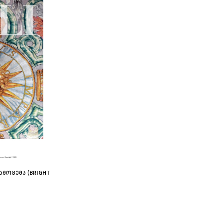
ᲐᲛᲝᲪᲔᲛᲐ (BRIGHT