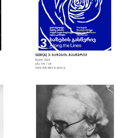
SERI(A) 3: ᲮᲐᲖᲔᲑᲘᲡ ᲒᲐᲡᲬᲕᲠᲘᲕ
წელი: 2024
ენა: EN / GE
ISBN 978-9941-8-6414-8