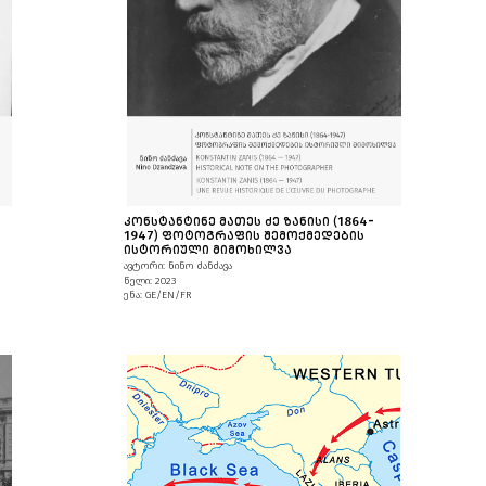
ᲙᲝᲜᲡᲢᲐᲜᲢᲘᲜᲔ ᲛᲐᲗᲔᲡ ᲫᲔ ᲖᲐᲜᲘᲡᲘ (1864-
1947) ᲤᲝᲢᲝᲒᲠᲐᲤᲘᲡ ᲨᲔᲛᲝᲥᲛᲔᲓᲔᲑᲘᲡ
ᲘᲡᲢᲝᲠᲘᲣᲚᲘ ᲛᲘᲛᲝᲮᲘᲚᲕᲐ
ავტორი: ნინო ძანძავა
წელი: 2023
ენა: GE/EN/FR