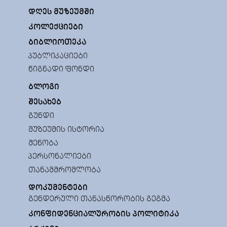
ᲓᲦᲔᲡ ᲛᲣᲖᲔᲣᲛᲨᲘ
ᲙᲝᲚᲔᲥᲪᲘᲔᲑᲘ
ᲑᲘᲑᲚᲘᲝᲗᲔᲙᲐ
ᲞᲣᲑᲚᲘᲙᲐᲪᲘᲔᲑᲘ
ᲬᲘᲒᲜᲐᲓᲘ ᲤᲝᲜᲓᲘ
ᲑᲚᲝᲒᲘ
ᲨᲔᲡᲐᲮᲔᲑ
ᲒᲣᲜᲓᲘ
ᲛᲣᲖᲔᲣᲛᲘᲡ ᲘᲡᲢᲝᲠᲘᲐ
ᲨᲔᲜᲝᲑᲐ
ᲞᲔᲠᲡᲝᲜᲐᲚᲘᲔᲑᲘ
ᲗᲐᲜᲐᲛᲨᲠᲝᲛᲚᲝᲑᲐ
ᲓᲝᲙᲣᲛᲔᲜᲢᲔᲑᲘ
ᲒᲔᲜᲓᲔᲠᲣᲚᲘ ᲗᲐᲜᲐᲡᲬᲝᲠᲝᲑᲘᲡ ᲒᲔᲒᲛᲐ
ᲙᲝᲜᲤᲘᲓᲔᲜᲪᲘᲐᲚᲣᲠᲝᲑᲘᲡ ᲞᲝᲚᲘᲢᲘᲙᲐ