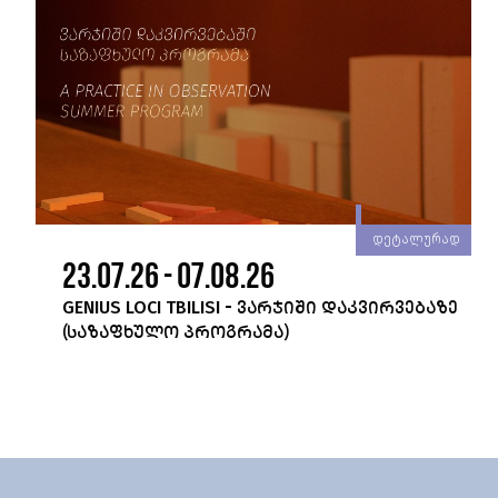
რად
დეტალურად
23.07.26 - 07.08.26
GENIUS LOCI TBILISI - ᲕᲐᲠᲯᲘᲨᲘ ᲓᲐᲙᲕᲘᲠᲕᲔᲑᲐᲖᲔ
(ᲡᲐᲖᲐᲤᲮᲣᲚᲝ ᲞᲠᲝᲒᲠᲐᲛᲐ)