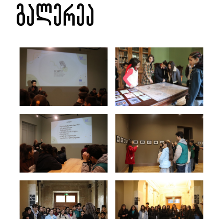
გალერეა