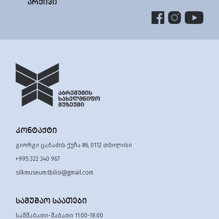
ᲐᲠᲥᲘᲕᲘ
ᲙᲝᲜᲢᲐᲥᲢᲘ
გიორგი ცაბაძის ქუჩა #6, 0112 თბილისი
+995 322 340 967
silkmuseum.tbilisi@gmail.com
ᲡᲐᲛᲣᲨᲐᲝ ᲡᲐᲐᲗᲔᲑᲘ
სამშაბათი-შაბათი 11:00-18:00