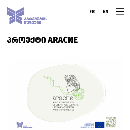
FR
EN
|
ᲞᲠᲝᲔᲥᲢᲘ ARACNE