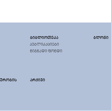
ᲑᲘᲑᲚᲘᲝᲗᲔᲙᲐ
ᲑᲚᲝᲒᲘ
ᲞᲣᲑᲚᲘᲙᲐᲪᲘᲔᲑᲘ
ᲬᲘᲒᲜᲐᲓᲘ ᲤᲝᲜᲓᲘ
ᲣᲠᲝᲑᲘᲡ
ᲐᲠᲥᲘᲕᲘ