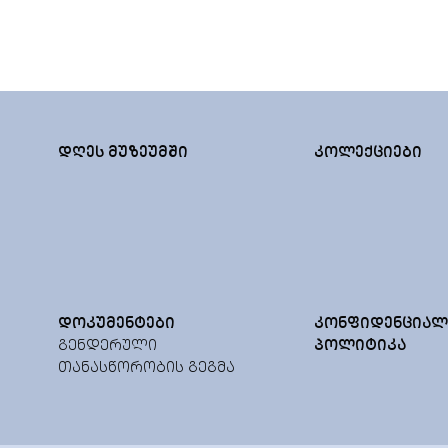
ᲓᲦᲔᲡ ᲛᲣᲖᲔᲣᲛᲨᲘ
ᲙᲝᲚᲔᲥᲪᲘᲔᲑᲘ
ᲓᲝᲙᲣᲛᲔᲜᲢᲔᲑᲘ
ᲙᲝᲜᲤᲘᲓᲔᲜᲪᲘᲐᲚ
ᲒᲔᲜᲓᲔᲠᲣᲚᲘ
ᲞᲝᲚᲘᲢᲘᲙᲐ
ᲗᲐᲜᲐᲡᲬᲝᲠᲝᲑᲘᲡ ᲒᲔᲒᲛᲐ