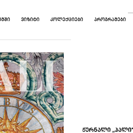
ᲣᲛᲨᲘ
ᲕᲘᲖᲘᲢᲘ
ᲙᲝᲚᲔᲥᲪᲘᲔᲑᲘ
ᲞᲠᲝᲒᲠᲐᲛᲔᲑᲘ
ᲡᲐᲒᲐᲜᲛᲐᲜᲐᲗᲚᲔ
ᲞᲠᲝᲒᲠᲐᲛᲔᲑᲘ
ᲡᲢᲐᲟᲘᲠᲔᲑᲐ
ᲠᲔᲖᲘᲓᲔᲜᲪᲘᲐ
ᲟᲣᲠᲜᲐᲚᲘ „ᲰᲐᲚᲘ",