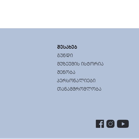
ᲨᲔᲡᲐᲮᲔᲑ
ᲒᲣᲜᲓᲘ
ᲛᲣᲖᲔᲣᲛᲘᲡ ᲘᲡᲢᲝᲠᲘᲐ
ᲨᲔᲜᲝᲑᲐ
ᲞᲔᲠᲡᲝᲜᲐᲚᲘᲔᲑᲘ
ᲗᲐᲜᲐᲛᲨᲠᲝᲛᲚᲝᲑᲐ