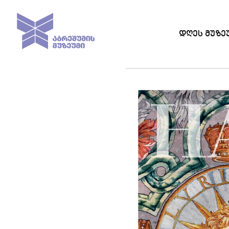
ᲓᲦᲔᲡ ᲛᲣᲖᲔ