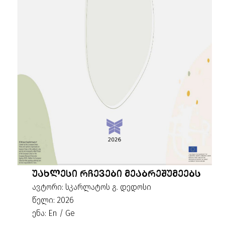
ᲣᲐᲮᲚᲔᲡᲘ ᲠᲩᲔᲕᲔᲑᲘ ᲛᲔᲐᲑᲠᲔᲨᲣᲛᲔᲔᲑᲡ
ავტორი: სკარლატოს გ. დედოსი
წელი: 2026
ენა: En / Ge