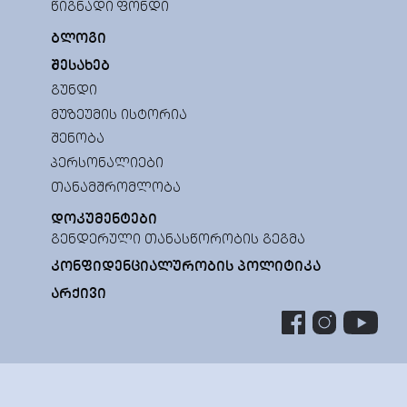
ᲬᲘᲒᲜᲐᲓᲘ ᲤᲝᲜᲓᲘ
ᲑᲚᲝᲒᲘ
ᲨᲔᲡᲐᲮᲔᲑ
ᲒᲣᲜᲓᲘ
ᲛᲣᲖᲔᲣᲛᲘᲡ ᲘᲡᲢᲝᲠᲘᲐ
ᲨᲔᲜᲝᲑᲐ
ᲞᲔᲠᲡᲝᲜᲐᲚᲘᲔᲑᲘ
ᲗᲐᲜᲐᲛᲨᲠᲝᲛᲚᲝᲑᲐ
ᲓᲝᲙᲣᲛᲔᲜᲢᲔᲑᲘ
ᲒᲔᲜᲓᲔᲠᲣᲚᲘ ᲗᲐᲜᲐᲡᲬᲝᲠᲝᲑᲘᲡ ᲒᲔᲒᲛᲐ
ᲙᲝᲜᲤᲘᲓᲔᲜᲪᲘᲐᲚᲣᲠᲝᲑᲘᲡ ᲞᲝᲚᲘᲢᲘᲙᲐ
ᲐᲠᲥᲘᲕᲘ