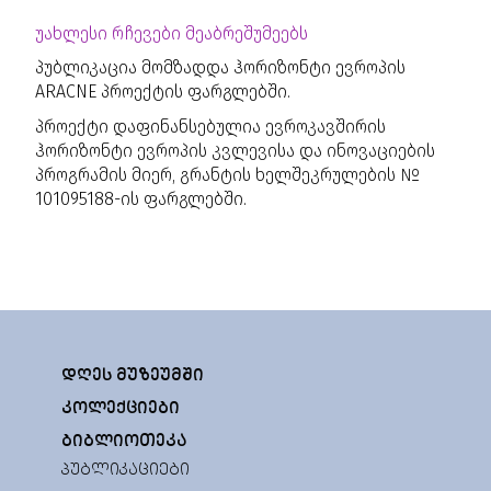
უახლესი რჩევები მეაბრეშუმეებს
პუბლიკაცია მომზადდა ჰორიზონტი ევროპის
ARACNE პროექტის ფარგლებში.
პროექტი დაფინანსებულია ევროკავშირის
ჰორიზონტი ევროპის კვლევისა და ინოვაციების
პროგრამის მიერ, გრანტის ხელშეკრულების №
101095188-ის ფარგლებში.
ᲓᲦᲔᲡ ᲛᲣᲖᲔᲣᲛᲨᲘ
ᲙᲝᲚᲔᲥᲪᲘᲔᲑᲘ
ᲑᲘᲑᲚᲘᲝᲗᲔᲙᲐ
ᲞᲣᲑᲚᲘᲙᲐᲪᲘᲔᲑᲘ