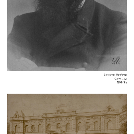
ნიკოლაი შავროვი
ბიოლოგი
1858-1915