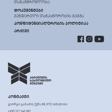
ᲗᲐᲜᲐᲛᲨᲠᲝᲛᲚᲝᲑᲐ
ᲓᲝᲙᲣᲛᲔᲜᲢᲔᲑᲘ
ᲒᲔᲜᲓᲔᲠᲣᲚᲘ ᲗᲐᲜᲐᲡᲬᲝᲠᲝᲑᲘᲡ ᲒᲔᲒᲛᲐ
ᲙᲝᲜᲤᲘᲓᲔᲜᲪᲘᲐᲚᲣᲠᲝᲑᲘᲡ ᲞᲝᲚᲘᲢᲘᲙᲐ
ᲐᲠᲥᲘᲕᲘ
ᲙᲝᲜᲢᲐᲥᲢᲘ
გიორგი ცაბაძის ქუჩა #6, 0112 თბილისი
+995 322 340 967