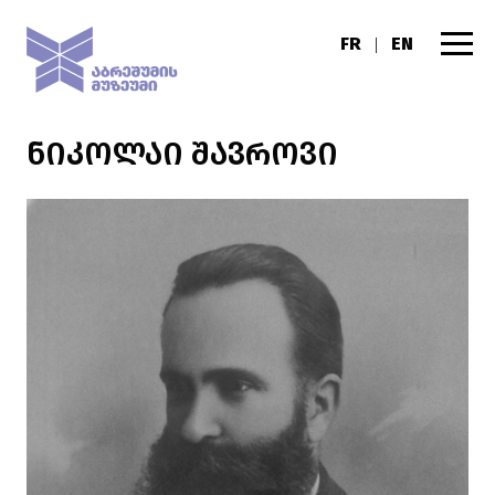
FR
EN
|
ᲜᲘᲙᲝᲚᲐᲘ ᲨᲐᲕᲠᲝᲕᲘ