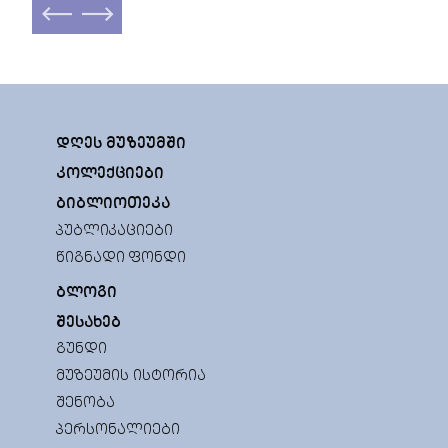
ᲓᲦᲔᲡ ᲛᲣᲖᲔᲣᲛᲨᲘ
ᲙᲝᲚᲔᲥᲪᲘᲔᲑᲘ
ᲑᲘᲑᲚᲘᲝᲗᲔᲙᲐ
ᲞᲣᲑᲚᲘᲙᲐᲪᲘᲔᲑᲘ
ᲬᲘᲒᲜᲐᲓᲘ ᲤᲝᲜᲓᲘ
ᲑᲚᲝᲒᲘ
ᲨᲔᲡᲐᲮᲔᲑ
ᲒᲣᲜᲓᲘ
ᲛᲣᲖᲔᲣᲛᲘᲡ ᲘᲡᲢᲝᲠᲘᲐ
ᲨᲔᲜᲝᲑᲐ
ᲞᲔᲠᲡᲝᲜᲐᲚᲘᲔᲑᲘ