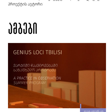
პროექტის ავტორი
ამბები
რად
დეტალურად