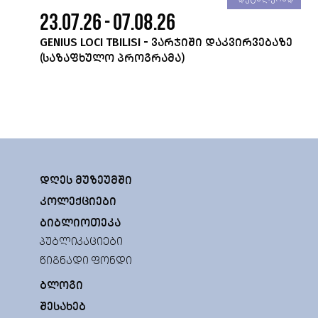
23.07.26 - 07.08.26
GENIUS LOCI TBILISI - ᲕᲐᲠᲯᲘᲨᲘ ᲓᲐᲙᲕᲘᲠᲕᲔᲑᲐᲖᲔ
(ᲡᲐᲖᲐᲤᲮᲣᲚᲝ ᲞᲠᲝᲒᲠᲐᲛᲐ)
ᲓᲦᲔᲡ ᲛᲣᲖᲔᲣᲛᲨᲘ
ᲙᲝᲚᲔᲥᲪᲘᲔᲑᲘ
ᲑᲘᲑᲚᲘᲝᲗᲔᲙᲐ
ᲞᲣᲑᲚᲘᲙᲐᲪᲘᲔᲑᲘ
ᲬᲘᲒᲜᲐᲓᲘ ᲤᲝᲜᲓᲘ
ᲑᲚᲝᲒᲘ
ᲨᲔᲡᲐᲮᲔᲑ