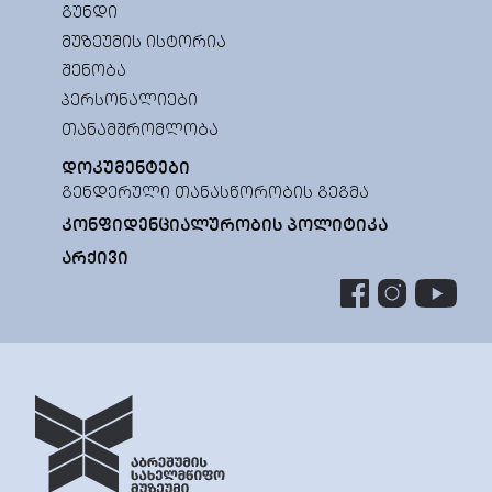
ᲒᲣᲜᲓᲘ
ᲛᲣᲖᲔᲣᲛᲘᲡ ᲘᲡᲢᲝᲠᲘᲐ
ᲨᲔᲜᲝᲑᲐ
ᲞᲔᲠᲡᲝᲜᲐᲚᲘᲔᲑᲘ
ᲗᲐᲜᲐᲛᲨᲠᲝᲛᲚᲝᲑᲐ
ᲓᲝᲙᲣᲛᲔᲜᲢᲔᲑᲘ
ᲒᲔᲜᲓᲔᲠᲣᲚᲘ ᲗᲐᲜᲐᲡᲬᲝᲠᲝᲑᲘᲡ ᲒᲔᲒᲛᲐ
ᲙᲝᲜᲤᲘᲓᲔᲜᲪᲘᲐᲚᲣᲠᲝᲑᲘᲡ ᲞᲝᲚᲘᲢᲘᲙᲐ
ᲐᲠᲥᲘᲕᲘ