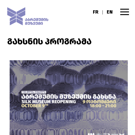
FR
EN
|
ᲒᲐᲮᲡᲜᲘᲡ ᲞᲠᲝᲒᲠᲐᲛᲐ