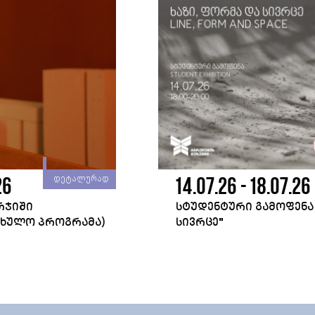
26
14.07.26 - 18.07.26
დეტალურად
ᲐᲠᲯᲘᲨᲘ
ᲡᲢᲣᲓᲔᲜᲢᲣᲠᲘ ᲒᲐᲛᲝᲤᲔᲜᲐ 
ᲤᲮᲣᲚᲝ ᲞᲠᲝᲒᲠᲐᲛᲐ)
ᲡᲘᲕᲠᲪᲔ"