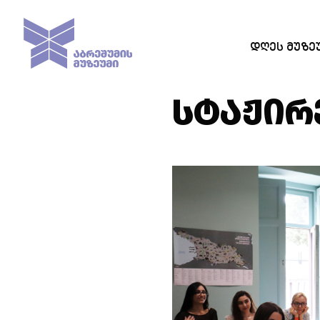
ᲓᲦᲔᲡ ᲛᲣᲖᲔ
ᲡᲢᲐᲟᲘᲠ