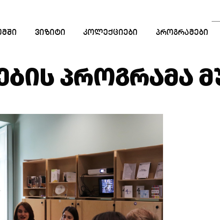
ᲣᲛᲨᲘ
ᲕᲘᲖᲘᲢᲘ
ᲙᲝᲚᲔᲥᲪᲘᲔᲑᲘ
ᲞᲠᲝᲒᲠᲐᲛᲔᲑᲘ
ᲡᲐᲒᲐᲜᲛᲐᲜᲐᲗᲚᲔ
ᲞᲠᲝᲒᲠᲐᲛᲔᲑᲘ
ᲔᲑᲘᲡ ᲞᲠᲝᲒᲠᲐᲛᲐ Მ
ᲡᲢᲐᲟᲘᲠᲔᲑᲐ
ᲠᲔᲖᲘᲓᲔᲜᲪᲘᲐ