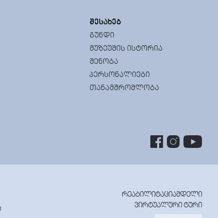
ᲨᲔᲡᲐᲮᲔᲑ
ᲒᲣᲜᲓᲘ
ᲛᲣᲖᲔᲣᲛᲘᲡ ᲘᲡᲢᲝᲠᲘᲐ
ᲨᲔᲜᲝᲑᲐ
ᲞᲔᲠᲡᲝᲜᲐᲚᲘᲔᲑᲘ
ᲗᲐᲜᲐᲛᲨᲠᲝᲛᲚᲝᲑᲐ
ᲠᲔᲐᲑᲘᲚᲘᲢᲐᲪᲘᲐᲛᲓᲔᲚᲘ
ᲕᲘᲠᲢᲣᲐᲚᲣᲠᲘ ᲢᲣᲠᲘ
0