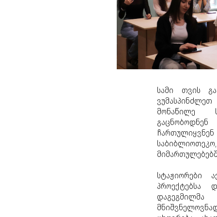
სამი თვის გა
ვუმასპინძლე
მონაწილე ს
გაცნობოდნენ 
ჩართულიყვნ
საბიბლიოთე
მიმართულებებშ
სტაჟიორები ა
პროექტებსა 
დაგეგმილმა 
მნიშვნელოვნა