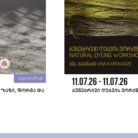
11.07.26 - 11.07.26
დეტალურად
"ᲮᲐᲖᲘ, ᲤᲝᲠᲛᲐ ᲓᲐ
ᲑᲣᲜᲔᲑᲠᲘᲕᲘ ᲦᲔᲑᲕᲘᲡ ᲕᲝᲠᲥ