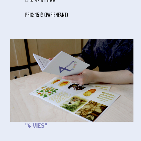
à la 4ᵉ année
prix:
15 ₾ (par enfant)
"4 VIES"