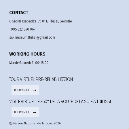
CONTACT
6 Giorgi Tsabadze St. 0112 Tbilisi, Géorgie
+995 322 340 967
silkmuseum.tbilisi@gmail.com
WORKING HOURS
Mardi–Samedi 11:00-18:00
TOUR VIRTUEL PRE-REHABILITATION
TOUR VIRTUEL
VISITE VIRTUELLE 360° DE LA ROUTE DE LA SOIE À TBILISSI
TOUR VIRTUEL
s'inscrire au programme:
Ⓒ Musée National de la Soie. 2026