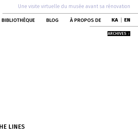
Une visite virtuelle du musée avant sa rénovation
BIBLIOTHÈQUE
BLOG
À PROPOS DE
KA
|
EN
PUBLICATIONS
ÉQUIPE
ARCHIVES
COLLECTION DE LIVRES
HISTOIRE DU MUSÉE
BÂTIMENT
PERSONNES
COLLABORATION
THE LINES