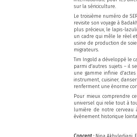
sur la sériciculture.
Le troisième numéro de SERI(
revisite son voyage à Badakh
plus précieux, le lapis-lazu
un cadre qui mêle le réel et
usine de production de soi
migrateurs.
Tim Ingold a développé le ca
parmi d'autres sujets – il 
une gamme infinie d'actes 
instrument, cuisiner, danser
renferment une énorme conn
Pour mieux comprendre cett
universel qui relie tout à t
lumière de notre cerveau 
événement historique lointai
Concept :
Nina Akhvlediani, 