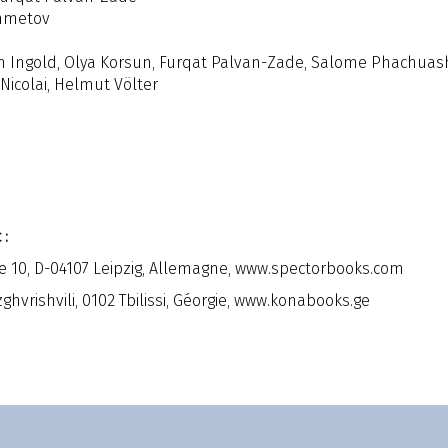
hmetov
e
 Ingold, Olya Korsun, Furqat Palvan-Zade, Salome Phachuashv
Nicolai, Helmut Völter
 :
 10, D-04107 Leipzig, Allemagne,
www.spectorbooks.com
vrishvili, 0102 Tbilissi, Géorgie,
www.konabooks.ge