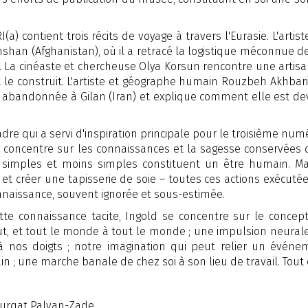
a) contient trois récits de voyage à travers l'Eurasie. L'artis
shan (Afghanistan), où il a retracé la logistique méconnue d
li. La cinéaste et chercheuse Olya Korsun rencontre une arti
 le construit. L'artiste et géographe humain Rouzbeh Akhbari
e abandonnée à Gilan (Iran) et explique comment elle est de
dre qui a servi d'inspiration principale pour le troisième num
se concentre sur les connaissances et la sagesse conservées 
simples et moins simples constituent un être humain. Marc
 et créer une tapisserie de soie – toutes ces actions exécut
aissance, souvent ignorée et sous-estimée.
e connaissance tacite, Ingold se concentre sur le concept
out, et tout le monde à tout le monde ; une impulsion neurale
à nos doigts ; notre imagination qui peut relier un événe
n ; une marche banale de chez soi à son lieu de travail. Tout e
Furqat Palvan-Zade