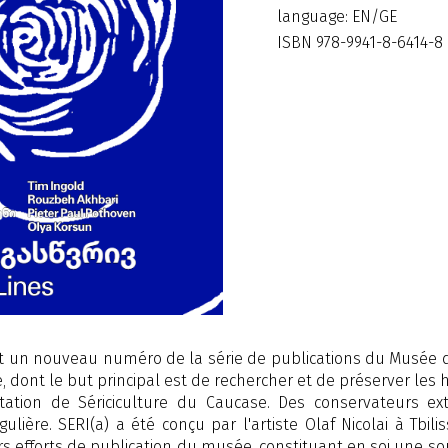
language: EN/GE
ISBN 978-9941-8-6414-8
st un nouveau numéro de la série de publications du Musée de l
dont le but principal est de rechercher et de préserver les 
tation de Sériciculture du Caucase. Des conservateurs ext
ulière. SERI(a) a été conçu par l'artiste Olaf Nicolai à Tbil
rs efforts de publication du musée, constituant en soi une s