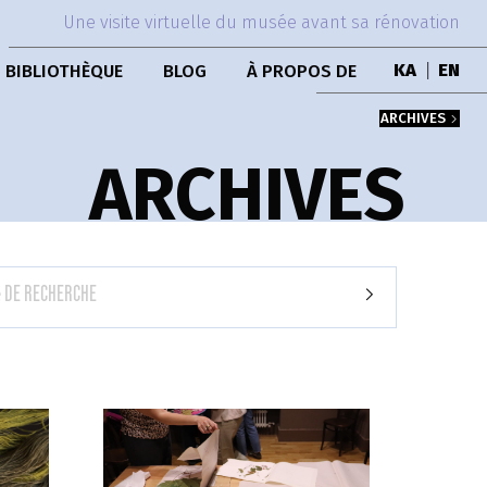
Une visite virtuelle du musée avant sa rénovation
BIBLIOTHÈQUE
BLOG
À PROPOS DE
KA
|
EN
PUBLICATIONS
ÉQUIPE
ARCHIVES
COLLECTION DE LIVRES
HISTOIRE DU MUSÉE
BÂTIMENT
ARCHIVES
PERSONNES
COLLABORATION