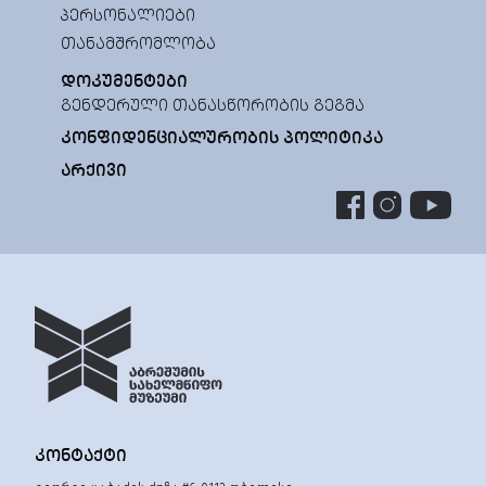
ᲞᲔᲠᲡᲝᲜᲐᲚᲘᲔᲑᲘ
ᲗᲐᲜᲐᲛᲨᲠᲝᲛᲚᲝᲑᲐ
ᲓᲝᲙᲣᲛᲔᲜᲢᲔᲑᲘ
ᲒᲔᲜᲓᲔᲠᲣᲚᲘ ᲗᲐᲜᲐᲡᲬᲝᲠᲝᲑᲘᲡ ᲒᲔᲒᲛᲐ
ᲙᲝᲜᲤᲘᲓᲔᲜᲪᲘᲐᲚᲣᲠᲝᲑᲘᲡ ᲞᲝᲚᲘᲢᲘᲙᲐ
ᲐᲠᲥᲘᲕᲘ
ᲙᲝᲜᲢᲐᲥᲢᲘ