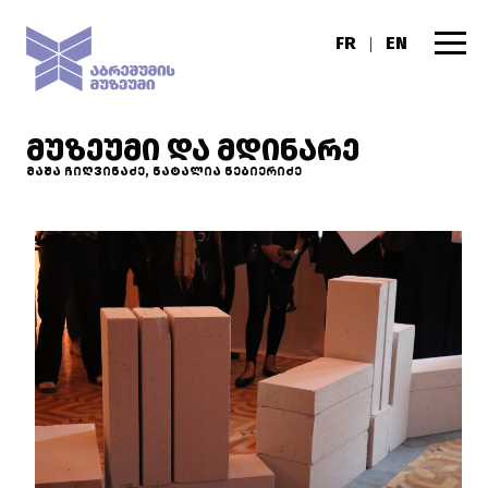
FR
EN
|
ᲛᲣᲖᲔᲣᲛᲘ ᲓᲐ ᲛᲓᲘᲜᲐᲠᲔ
მაშა ჩიღვინაძე, ნატალია ნებიერიძე