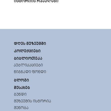
ᲓᲐ
ᲘᲡᲢᲝᲠᲘᲘᲡ ᲠᲕᲔᲣᲚᲔᲑᲘ
ᲓᲦᲔᲡ ᲛᲣᲖᲔᲣᲛᲨᲘ
ᲙᲝᲚᲔᲥᲪᲘᲔᲑᲘ
ᲑᲘᲑᲚᲘᲝᲗᲔᲙᲐ
ᲞᲣᲑᲚᲘᲙᲐᲪᲘᲔᲑᲘ
ᲬᲘᲒᲜᲐᲓᲘ ᲤᲝᲜᲓᲘ
ᲑᲚᲝᲒᲘ
ᲨᲔᲡᲐᲮᲔᲑ
ᲒᲣᲜᲓᲘ
ᲛᲣᲖᲔᲣᲛᲘᲡ ᲘᲡᲢᲝᲠᲘᲐ
ᲨᲔᲜᲝᲑᲐ