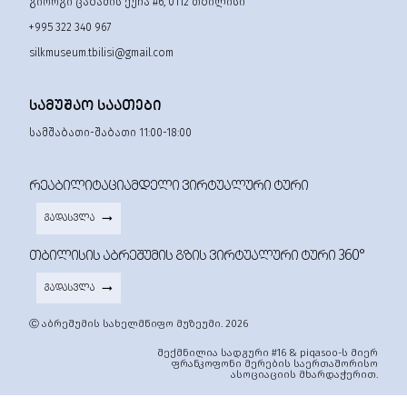
გიორგი ცაბაძის ქუჩა #6, 0112 თბილისი
+995 322 340 967
silkmuseum.tbilisi@gmail.com
ᲡᲐᲛᲣᲨᲐᲝ ᲡᲐᲐᲗᲔᲑᲘ
სამშაბათი-შაბათი 11:00-18:00
ᲠᲔᲐᲑᲘᲚᲘᲢᲐᲪᲘᲐᲛᲓᲔᲚᲘ ᲕᲘᲠᲢᲣᲐᲚᲣᲠᲘ ᲢᲣᲠᲘ
ᲒᲐᲓᲐᲡᲕᲚᲐ
ᲗᲑᲘᲚᲘᲡᲘᲡ ᲐᲑᲠᲔᲨᲣᲛᲘᲡ ᲒᲖᲘᲡ ᲕᲘᲠᲢᲣᲐᲚᲣᲠᲘ ᲢᲣᲠᲘ 360°
ᲒᲐᲓᲐᲡᲕᲚᲐ
Ⓒ აბრეშუმის სახელმწიფო მუზეუმი. 2026
შექმნილია სადგური #16 & piqasoo-ს მიერ
ფრანკოფონი მერების საერთაშორისო
ასოციაციის მხარდაჭერით.