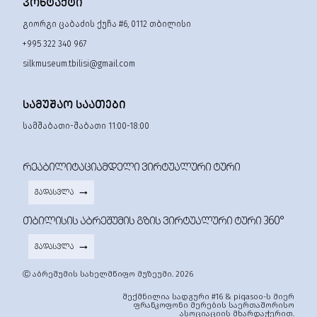
ᲙᲝᲜᲢᲐᲥᲢᲘ
გიორგი ცაბაძის ქუჩა #6, 0112 თბილისი
+995 322 340 967
silkmuseum.tbilisi@gmail.com
ᲡᲐᲛᲣᲨᲐᲝ ᲡᲐᲐᲗᲔᲑᲘ
სამშაბათი-შაბათი 11:00-18:00
ᲠᲔᲐᲑᲘᲚᲘᲢᲐᲪᲘᲐᲛᲓᲔᲚᲘ ᲕᲘᲠᲢᲣᲐᲚᲣᲠᲘ ᲢᲣᲠᲘ
ᲒᲐᲓᲐᲡᲕᲚᲐ
ᲗᲑᲘᲚᲘᲡᲘᲡ ᲐᲑᲠᲔᲨᲣᲛᲘᲡ ᲒᲖᲘᲡ ᲕᲘᲠᲢᲣᲐᲚᲣᲠᲘ ᲢᲣᲠᲘ 360°
ᲒᲐᲓᲐᲡᲕᲚᲐ
Ⓒ აბრეშუმის სახელმწიფო მუზეუმი. 2026
შექმნილია სადგური #16 & piqasoo-ს მიერ
ფრანკოფონი მერების საერთაშორისო
ასოციაციის მხარდაჭერით.