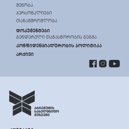
ᲨᲔᲜᲝᲑᲐ
ᲞᲔᲠᲡᲝᲜᲐᲚᲘᲔᲑᲘ
ᲗᲐᲜᲐᲛᲨᲠᲝᲛᲚᲝᲑᲐ
ᲓᲝᲙᲣᲛᲔᲜᲢᲔᲑᲘ
ᲒᲔᲜᲓᲔᲠᲣᲚᲘ ᲗᲐᲜᲐᲡᲬᲝᲠᲝᲑᲘᲡ ᲒᲔᲒᲛᲐ
ᲙᲝᲜᲤᲘᲓᲔᲜᲪᲘᲐᲚᲣᲠᲝᲑᲘᲡ ᲞᲝᲚᲘᲢᲘᲙᲐ
ᲐᲠᲥᲘᲕᲘ