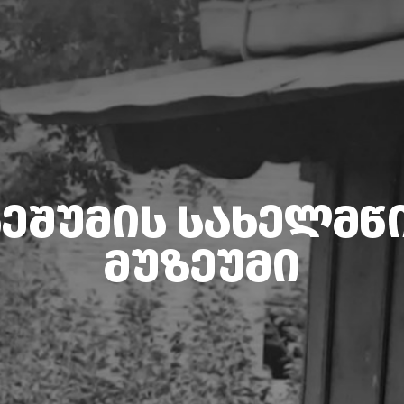
ᲔᲨᲣᲛᲘᲡ ᲡᲐᲮᲔᲚᲛ
ᲛᲣᲖᲔᲣᲛᲘ