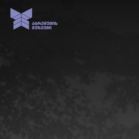
ᲓᲦᲔᲡ ᲛᲣᲖ