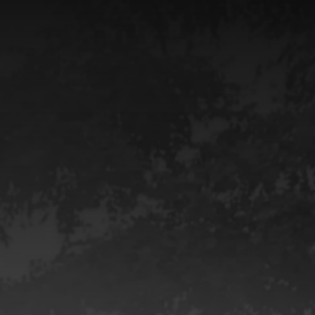
ᲔᲣᲛᲨᲘ