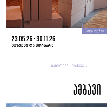
ად
დეტალურად
23.05.26 - 30.11.26
ᲛᲣᲖᲔᲣᲛᲘ ᲓᲐ ᲛᲓᲘᲜᲐᲠᲔ
ᲒᲐᲛᲝᲤᲔᲜᲘᲡ ᲐᲠᲥᲘᲕᲘ
ამბავი