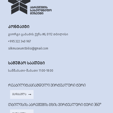
ᲙᲝᲜᲢᲐᲥᲢᲘ
გიორგი ცაბაძის ქუჩა #6, 0112 თბილისი
+995 322 340 967
silkmuseum.tbilisi@gmail.com
ᲡᲐᲛᲣᲨᲐᲝ ᲡᲐᲐᲗᲔᲑᲘ
სამშაბათი-შაბათი 11:00-18:00
ᲠᲔᲐᲑᲘᲚᲘᲢᲐᲪᲘᲐᲛᲓᲔᲚᲘ ᲕᲘᲠᲢᲣᲐᲚᲣᲠᲘ ᲢᲣᲠᲘ
ᲒᲐᲓᲐᲡᲕᲚᲐ
ᲗᲑᲘᲚᲘᲡᲘᲡ ᲐᲑᲠᲔᲨᲣᲛᲘᲡ ᲒᲖᲘᲡ ᲕᲘᲠᲢᲣᲐᲚᲣᲠᲘ ᲢᲣᲠᲘ 360°