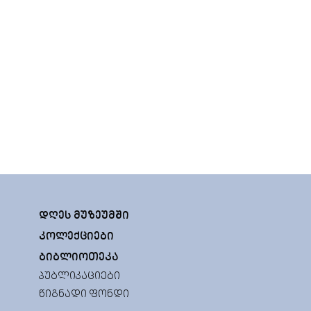
ᲓᲦᲔᲡ ᲛᲣᲖᲔᲣᲛᲨᲘ
ᲙᲝᲚᲔᲥᲪᲘᲔᲑᲘ
ᲑᲘᲑᲚᲘᲝᲗᲔᲙᲐ
ᲞᲣᲑᲚᲘᲙᲐᲪᲘᲔᲑᲘ
ᲬᲘᲒᲜᲐᲓᲘ ᲤᲝᲜᲓᲘ