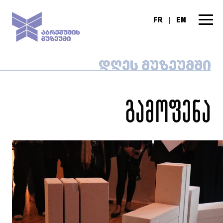
FR
EN
|
ᲓᲦᲔᲡ ᲛᲣᲖᲔᲣᲛᲨᲘ
გამოფენა