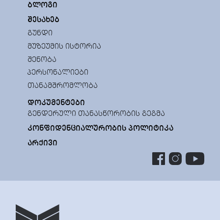
ᲑᲚᲝᲒᲘ
ᲨᲔᲡᲐᲮᲔᲑ
ᲒᲣᲜᲓᲘ
ᲛᲣᲖᲔᲣᲛᲘᲡ ᲘᲡᲢᲝᲠᲘᲐ
ᲨᲔᲜᲝᲑᲐ
ᲞᲔᲠᲡᲝᲜᲐᲚᲘᲔᲑᲘ
ᲗᲐᲜᲐᲛᲨᲠᲝᲛᲚᲝᲑᲐ
ᲓᲝᲙᲣᲛᲔᲜᲢᲔᲑᲘ
ᲒᲔᲜᲓᲔᲠᲣᲚᲘ ᲗᲐᲜᲐᲡᲬᲝᲠᲝᲑᲘᲡ ᲒᲔᲒᲛᲐ
ᲙᲝᲜᲤᲘᲓᲔᲜᲪᲘᲐᲚᲣᲠᲝᲑᲘᲡ ᲞᲝᲚᲘᲢᲘᲙᲐ
ᲐᲠᲥᲘᲕᲘ