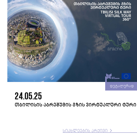
ად
დეტალურად
24.05.25
ᲗᲑᲘᲚᲘᲡᲘᲡ ᲐᲑᲠᲔᲨᲣᲛᲘᲡ ᲒᲖᲘᲡ ᲕᲘᲠᲢᲣᲐᲚᲣᲠᲘ ᲢᲣᲠᲘ
ᲡᲘᲐᲮᲚᲔᲔᲑᲘᲡ ᲐᲠᲥᲘᲕᲘ