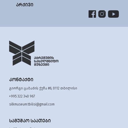
ᲐᲠᲥᲘᲕᲘ
ᲙᲝᲜᲢᲐᲥᲢᲘ
გიორგი ცაბაძის ქუჩა #6, 0112 თბილისი
+995 322 340 967
silkmuseum.tbilisi@gmail.com
ᲡᲐᲛᲣᲨᲐᲝ ᲡᲐᲐᲗᲔᲑᲘ