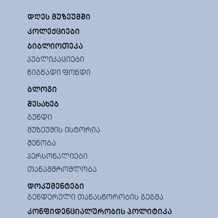
ᲓᲦᲔᲡ ᲛᲣᲖᲔᲣᲛᲨᲘ
ᲙᲝᲚᲔᲥᲪᲘᲔᲑᲘ
ᲑᲘᲑᲚᲘᲝᲗᲔᲙᲐ
ᲞᲣᲑᲚᲘᲙᲐᲪᲘᲔᲑᲘ
ᲬᲘᲒᲜᲐᲓᲘ ᲤᲝᲜᲓᲘ
ᲑᲚᲝᲒᲘ
ᲨᲔᲡᲐᲮᲔᲑ
ᲒᲣᲜᲓᲘ
ᲛᲣᲖᲔᲣᲛᲘᲡ ᲘᲡᲢᲝᲠᲘᲐ
ᲨᲔᲜᲝᲑᲐ
ᲞᲔᲠᲡᲝᲜᲐᲚᲘᲔᲑᲘ
ᲗᲐᲜᲐᲛᲨᲠᲝᲛᲚᲝᲑᲐ
ᲓᲝᲙᲣᲛᲔᲜᲢᲔᲑᲘ
ᲒᲔᲜᲓᲔᲠᲣᲚᲘ ᲗᲐᲜᲐᲡᲬᲝᲠᲝᲑᲘᲡ ᲒᲔᲒᲛᲐ
ᲙᲝᲜᲤᲘᲓᲔᲜᲪᲘᲐᲚᲣᲠᲝᲑᲘᲡ ᲞᲝᲚᲘᲢᲘᲙᲐ