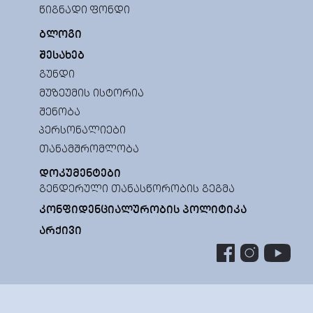
ᲬᲘᲒᲜᲐᲓᲘ ᲤᲝᲜᲓᲘ
ᲑᲚᲝᲒᲘ
ᲨᲔᲡᲐᲮᲔᲑ
ᲒᲣᲜᲓᲘ
ᲛᲣᲖᲔᲣᲛᲘᲡ ᲘᲡᲢᲝᲠᲘᲐ
ᲨᲔᲜᲝᲑᲐ
ᲞᲔᲠᲡᲝᲜᲐᲚᲘᲔᲑᲘ
ᲗᲐᲜᲐᲛᲨᲠᲝᲛᲚᲝᲑᲐ
ᲓᲝᲙᲣᲛᲔᲜᲢᲔᲑᲘ
ᲒᲔᲜᲓᲔᲠᲣᲚᲘ ᲗᲐᲜᲐᲡᲬᲝᲠᲝᲑᲘᲡ ᲒᲔᲒᲛᲐ
ᲙᲝᲜᲤᲘᲓᲔᲜᲪᲘᲐᲚᲣᲠᲝᲑᲘᲡ ᲞᲝᲚᲘᲢᲘᲙᲐ
ᲐᲠᲥᲘᲕᲘ