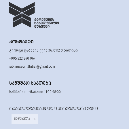
ᲙᲝᲜᲢᲐᲥᲢᲘ
გიორგი ცაბაძის ქუჩა #6, 0112 თბილისი
+995 322 340 967
silkmuseum.tbilisi@gmail.com
ᲡᲐᲛᲣᲨᲐᲝ ᲡᲐᲐᲗᲔᲑᲘ
სამშაბათი-შაბათი 11:00-18:00
ᲠᲔᲐᲑᲘᲚᲘᲢᲐᲪᲘᲐᲛᲓᲔᲚᲘ ᲕᲘᲠᲢᲣᲐᲚᲣᲠᲘ ᲢᲣᲠᲘ
ᲒᲐᲓᲐᲡᲕᲚᲐ