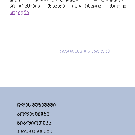
პროგრამების შესახებ ინფორმაცია იხილეთ
არქივში
.
ᲠᲔᲖᲘᲓᲔᲜᲪᲘᲘᲡ ᲐᲠᲥᲘᲕᲘ
ᲓᲦᲔᲡ ᲛᲣᲖᲔᲣᲛᲨᲘ
ᲙᲝᲚᲔᲥᲪᲘᲔᲑᲘ
ᲑᲘᲑᲚᲘᲝᲗᲔᲙᲐ
ᲞᲣᲑᲚᲘᲙᲐᲪᲘᲔᲑᲘ